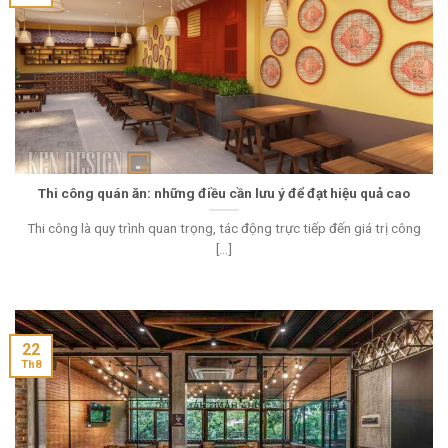
Thi công quán ăn: những điều cần lưu ý để đạt hiệu quả cao
Thi công là quy trình quan trọng, tác động trực tiếp đến giá trị công
[...]
22
Th8