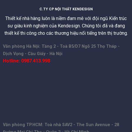
C.TY CP NỘI THẤT KENDESIGN
Thiết kế nhà hàng luôn là niềm đam mê với đội ngũ Kiến trúc
sư giàu kinh nghiệm của Kendesign. Chúng tôi đã và đang
thiết kế thi công cho các thương hiệu nổi tiếng trên thị trường.
Văn phòng Hà Nội: Tầng 2 - Toà B5/D7 Ngõ 25 Thọ Tháp -
Dịch Vọng - Cầu Giấy - Hà Nội
Hotline: 0987.413.998
Văn phòng TP.HCM: Toà nhà SAV2 - The Sun Avenue - 28