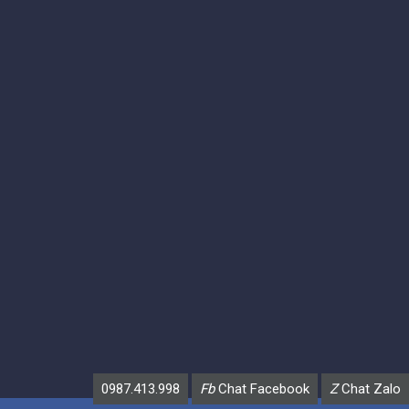
0987.413.998
Fb
Chat Facebook
Z
Chat Zalo