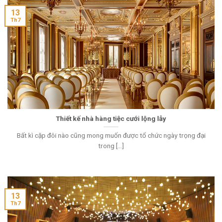
13
Th7
Thiết kế nhà hàng tiệc cưới lộng lẫy
Bất kì cặp đôi nào cũng mong muốn được tổ chức ngày trọng đại
trong [...]
13
Th7