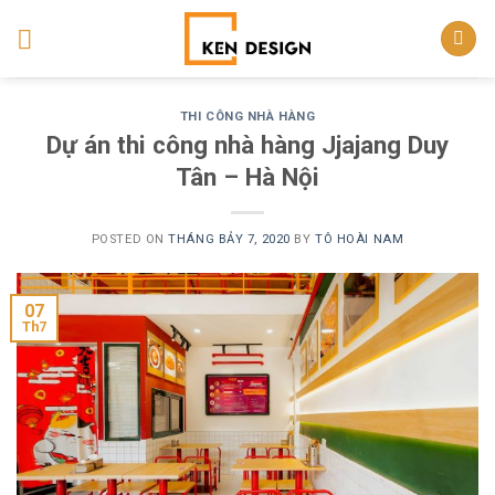
Skip
to
content
THI CÔNG NHÀ HÀNG
Dự án thi công nhà hàng Jjajang Duy
Tân – Hà Nội
POSTED ON
THÁNG BẢY 7, 2020
BY
TÔ HOÀI NAM
07
Th7