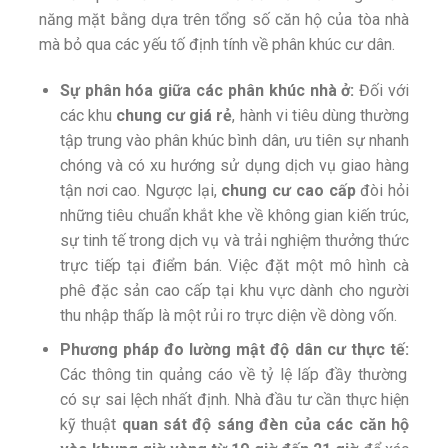
năng mặt bằng dựa trên tổng số căn hộ của tòa nhà
mà bỏ qua các yếu tố định tính về phân khúc cư dân.
Sự phân hóa giữa các phân khúc nhà ở:
Đối với
các khu
chung cư giá rẻ
, hành vi tiêu dùng thường
tập trung vào phân khúc bình dân, ưu tiên sự nhanh
chóng và có xu hướng sử dụng dịch vụ giao hàng
tận nơi cao. Ngược lại,
chung cư cao cấp
đòi hỏi
những tiêu chuẩn khắt khe về không gian kiến trúc,
sự tinh tế trong dịch vụ và trải nghiệm thưởng thức
trực tiếp tại điểm bán. Việc đặt một mô hình cà
phê đặc sản cao cấp tại khu vực dành cho người
thu nhập thấp là một rủi ro trực diện về dòng vốn.
Phương pháp đo lường mật độ dân cư thực tế:
Các thông tin quảng cáo về tỷ lệ lấp đầy thường
có sự sai lệch nhất định. Nhà đầu tư cần thực hiện
kỹ thuật
quan sát độ sáng đèn của các căn hộ