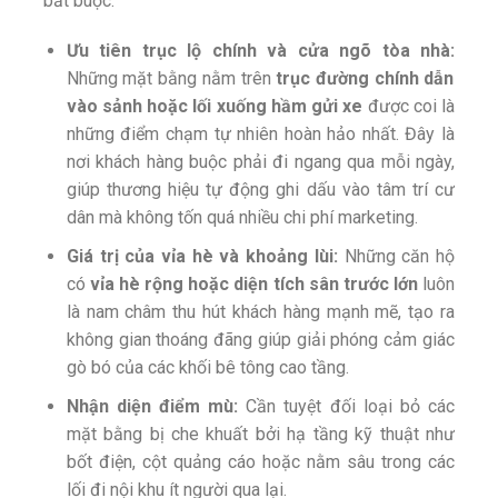
bắt buộc.
Ưu tiên trục lộ chính và cửa ngõ tòa nhà:
Những mặt bằng nằm trên
trục đường chính dẫn
vào sảnh hoặc lối xuống hầm gửi xe
được coi là
những điểm chạm tự nhiên hoàn hảo nhất. Đây là
nơi khách hàng buộc phải đi ngang qua mỗi ngày,
giúp thương hiệu tự động ghi dấu vào tâm trí cư
dân mà không tốn quá nhiều chi phí marketing.
Giá trị của vỉa hè và khoảng lùi:
Những căn hộ
có
vỉa hè rộng hoặc diện tích sân trước lớn
luôn
là nam châm thu hút khách hàng mạnh mẽ, tạo ra
không gian thoáng đãng giúp giải phóng cảm giác
gò bó của các khối bê tông cao tầng.
Nhận diện điểm mù:
Cần tuyệt đối loại bỏ các
mặt bằng bị che khuất bởi hạ tầng kỹ thuật như
bốt điện, cột quảng cáo hoặc nằm sâu trong các
lối đi nội khu ít người qua lại.