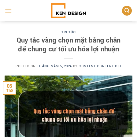
Skip
to
content
TIN TỨC
Quy tắc vàng chọn mặt bằng chân
đế chung cư tối ưu hóa lợi nhuận
POSTED ON
THÁNG NĂM 5, 2026
BY
CONTENT CONTENT DỊU
05
Th5