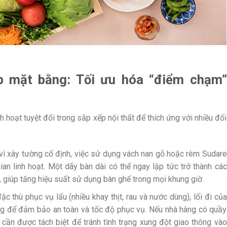
ập mặt bằng: Tối ưu hóa “điểm chạm”
 hoạt tuyệt đối trong sắp xếp nội thất để thích ứng với nhiều đối
vì xây tường cố định, việc sử dụng vách nan gỗ hoặc rèm Sudare
an linh hoạt. Một dãy bàn dài có thể ngay lập tức trở thành các
 giúp tăng hiệu suất sử dụng bàn ghế trong mọi khung giờ.
ặc thù phục vụ lẩu (nhiều khay thịt, rau và nước dùng), lối đi của
ộng để đảm bảo an toàn và tốc độ phục vụ. Nếu nhà hàng có quầy
 cần được tách biệt để tránh tình trạng xung đột giao thông vào