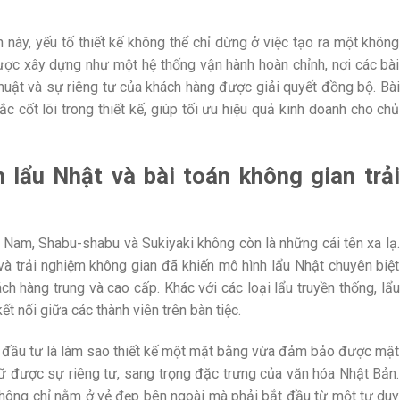
 này, yếu tố thiết kế không thể chỉ dừng ở việc tạo ra một không
ược xây dựng như một hệ thống vận hành hoàn chỉnh, nơi các bài
thuật và sự riêng tư của khách hàng được giải quyết đồng bộ. Bài
c cốt lõi trong thiết kế, giúp tối ưu hiệu quả kinh doanh cho chủ
 lẩu Nhật và bài toán không gian trải
 Nam, Shabu-shabu và Sukiyaki không còn là những cái tên xa lạ.
à trải nghiệm không gian đã khiến mô hình lẩu Nhật chuyên biệt
ch hàng trung và cao cấp. Khác với các loại lẩu truyền thống, lẩu
kết nối giữa các thành viên trên bàn tiệc.
hủ đầu tư là làm sao thiết kế một mặt bằng vừa đảm bảo được mật
iữ được sự riêng tư, sang trọng đặc trưng của văn hóa Nhật Bản.
không chỉ nằm ở vẻ đẹp bên ngoài mà phải bắt đầu từ một tư duy