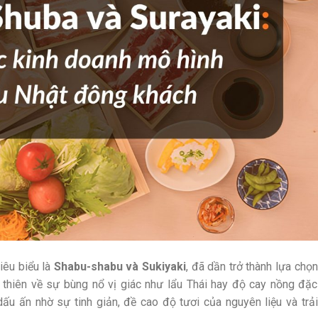
iêu biểu là
Shabu-shabu và Sukiyaki
, đã dần trở thành lựa chọn
 thiên về sự bùng nổ vị giác như lẩu Thái hay độ cay nồng đặc
dấu ấn nhờ sự tinh giản, đề cao độ tươi của nguyên liệu và trải