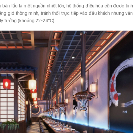
bàn lẩu là một nguồn nhiệt lớn, hệ thống điều hòa cần được tính
ng gió thông minh, tránh thổi trực tiếp vào đầu khách nhưng vẫn
lý tưởng (khoảng 22-24°C).