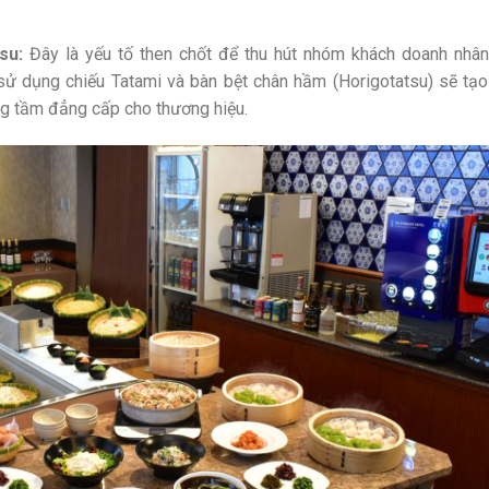
su:
Đây là yếu tố then chốt để thu hút nhóm khách doanh nhân
 sử dụng chiếu Tatami và bàn bệt chân hầm (Horigotatsu) sẽ tạo
ng tầm đẳng cấp cho thương hiệu.