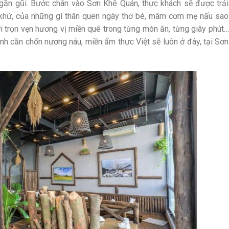
gần gũi. Bước chân vào Sơn Khê Quán, thực khách sẽ được trải
khứ, của những gì thân quen ngày thơ bé, mâm cơm mẹ nấu sao
i trọn vẹn hương vị miền quê trong từng món ăn, từng giây phút…
ành cần chốn nương náu, miền ẩm thực Việt sẽ luôn ở đây, tại Sơn