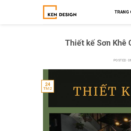
Skip
to
TRANG 
content
Thiết kế Sơn Khê 
POSTED 
24
Th12