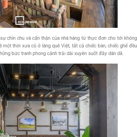
sự chỉn chu và cẩn thận của nhà hàng từ thực đơn cho tới không
 một thời xưa cũ ở làng quê Việt, tất cả chiếc bàn, chiếc ghế đều
hững bức tranh phong cảnh trải dài xuyên suốt đầy dân dã.