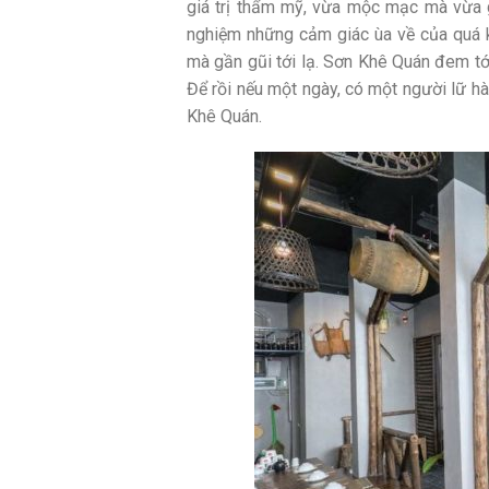
giá trị thẩm mỹ, vừa mộc mạc mà vừa 
nghiệm những cảm giác ùa về của quá 
mà gần gũi tới lạ. Sơn Khê Quán đem tớ
Để rồi nếu một ngày, có một người lữ h
Khê Quán.