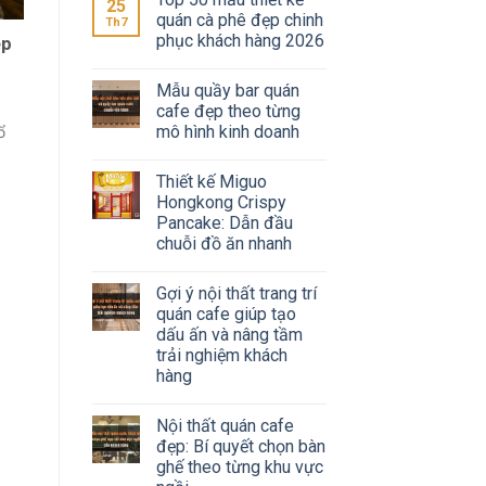
25
quán cà phê đẹp chinh
Th7
phục khách hàng 2026
ẹp
Mẫu quầy bar quán
g
cafe đẹp theo từng
mô hình kinh doanh
ổ
Thiết kế Miguo
Hongkong Crispy
Pancake: Dẫn đầu
chuỗi đồ ăn nhanh
Gợi ý nội thất trang trí
quán cafe giúp tạo
dấu ấn và nâng tầm
trải nghiệm khách
hàng
Nội thất quán cafe
đẹp: Bí quyết chọn bàn
ghế theo từng khu vực