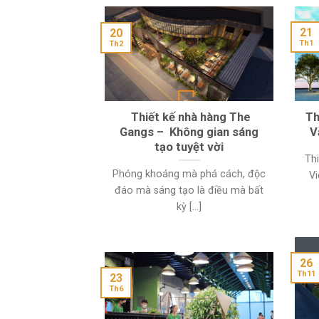
21
20
Th1
Th2
Thiết kế nhà hàng The
Th
Gangs – Không gian sáng
V
tạo tuyệt vời
Th
Phóng khoáng mà phá cách, độc
Vi
đáo mà sáng tạo là điều mà bất
kỳ [...]
26
Th11
23
Th6