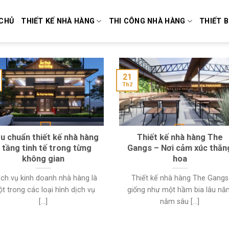
CHỦ
THIẾT KẾ NHÀ HÀNG
THI CÔNG NHÀ HÀNG
THIẾT B
21
Th2
u chuẩn thiết kế nhà hàng
Thiết kế nhà hàng The
 tầng tinh tế trong từng
Gangs – Nơi cảm xúc thăn
không gian
hoa
ch vụ kinh doanh nhà hàng là
Thiết kế nhà hàng The Gangs
t trong các loại hình dịch vụ
giống như một hầm bia lâu nă
[...]
nằm sâu [...]