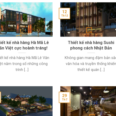
12
Th12
iết kế nhà hàng Hà Mã Lê
Thiết kế nhà hàng Sushi
ăn Việt cực hoành tráng!
phong cách Nhật Bản
iết kế nhà hàng Hà Mã Lê Văn
Không gian mang đậm bản sắ
ệt nằm trong số những công
văn hóa và truyền thống khiế
trình [...]
thiết kế quán [...]
29
Th7