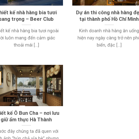
hiết kế nhà hàng bia tươi
Dự án thi công nhà hàng đ
sang trọng – Beer Club
tại thành phố Hồ Chí Minh
iết kế nhà hàng bia tươi ngoài
Kinh doanh nhà hàng ăn uốn
rời luôn mang đến cảm giác
hiện nay ngày càng trở nên ph
thoải mái [...]
biến, đặc [...]
iết kế Ô Bun Cha – nơi lưu
giữ ẩm thực Hà Thành
ước đây chúng ta đã quen với
nh ảnh “bún chả vỉa hè” nhưng