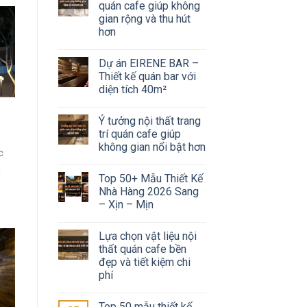
quán cafe giúp không
gian rộng và thu hút
hơn
Dự án EIRENE BAR –
Thiết kế quán bar với
diện tích 40m²
Ý tưởng nội thất trang
trí quán cafe giúp
không gian nổi bật hơn
c
n
Top 50+ Mẫu Thiết Kế
Nhà Hàng 2026 Sang
– Xịn – Mịn
Lựa chọn vật liệu nội
thất quán cafe bền
đẹp và tiết kiệm chi
phí
Top 50 mẫu thiết kế