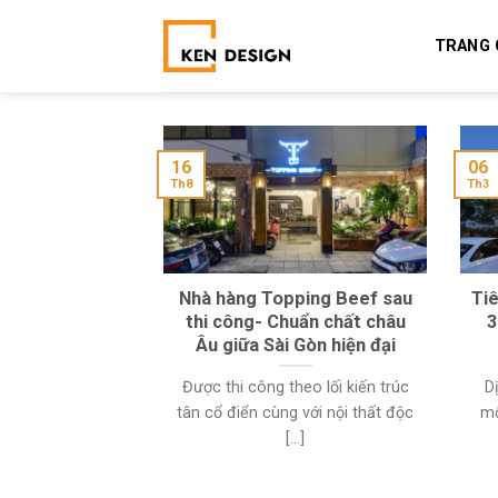
Skip
to
TRANG 
content
16
06
Th8
Th3
Nhà hàng Topping Beef sau
Tiê
thi công- Chuẩn chất châu
3
Âu giữa Sài Gòn hiện đại
Được thi công theo lối kiến trúc
Dị
tân cổ điển cùng với nội thất độc
mộ
[...]