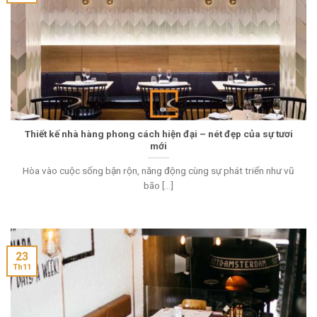
Thiết kế nhà hàng phong cách hiện đại – nét đẹp của sự tươi
mới
Hòa vào cuộc sống bận rộn, năng động cùng sự phát triển như vũ
bão [...]
23
Th11