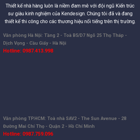
Thiết kế nhà hàng luôn là niềm đam mê với đội ngũ Kiến trúc
sư giàu kinh nghiệm của Kendesign. Chúng tôi đã và đang
thiết kế thi công cho các thương hiệu nổi tiếng trên thị trường.
Văn phòng Hà Nội: Tầng 2 - Toà B5/D7 Ngõ 25 Thọ Tháp -
Dịch Vọng - Cầu Giấy - Hà Nội
Hotline: 0987.413.998
Văn phòng TP.HCM: Toà nhà SAV2 - The Sun Avenue - 28
Đường Mai Chí Thọ - Quận 2 - Hồ Chí Minh
Hotline: 0987.759.096