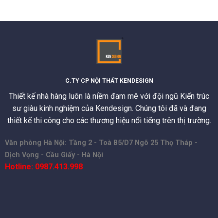
C.TY CP NỘI THẤT KENDESIGN
Thiết kế nhà hàng luôn là niềm đam mê với đội ngũ Kiến trúc
sư giàu kinh nghiệm của Kendesign. Chúng tôi đã và đang
thiết kế thi công cho các thương hiệu nổi tiếng trên thị trường.
Văn phòng Hà Nội: Tầng 2 - Toà B5/D7 Ngõ 25 Thọ Tháp -
Dịch Vọng - Cầu Giấy - Hà Nội
Hotline: 0987.413.998