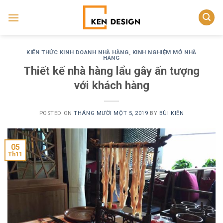
Skip
to
content
KIẾN THỨC KINH DOANH NHÀ HÀNG
,
KINH NGHIỆM MỞ NHÀ
HÀNG
Thiết kế nhà hàng lẩu gây ấn tượng
với khách hàng
POSTED ON
THÁNG MƯỜI MỘT 5, 2019
BY
BÙI KIÊN
05
Th11