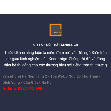
C.TY CP NỘI THẤT KENDESIGN
Thiết kế nhà hàng luôn là niềm đam mê với đội ngũ Kiến trúc
sư giàu kinh nghiệm của Kendesign. Chúng tôi đã và đang
thiết kế thi công cho các thương hiệu nổi tiếng trên thị trường.
Văn phòng Hà Nội: Tầng 2 - Toà B5/D7 Ngõ 25 Thọ Tháp -
Dịch Vọng - Cầu Giấy - Hà Nội
Hotline: 0987.413.998