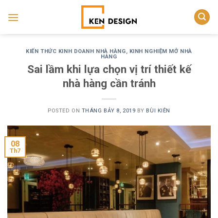
Skip
to
content
KIẾN THỨC KINH DOANH NHÀ HÀNG
,
KINH NGHIỆM MỞ NHÀ
HÀNG
Sai lầm khi lựa chọn vị trí thiết kế
nhà hàng cần tránh
POSTED ON
THÁNG BẢY 8, 2019
BY
BÙI KIÊN
08
Th7