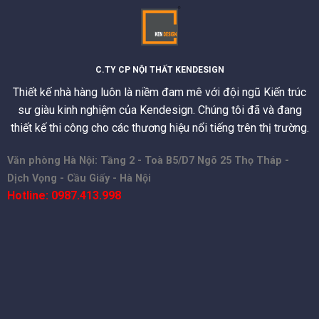
C.TY CP NỘI THẤT KENDESIGN
Thiết kế nhà hàng luôn là niềm đam mê với đội ngũ Kiến trúc
sư giàu kinh nghiệm của Kendesign. Chúng tôi đã và đang
thiết kế thi công cho các thương hiệu nổi tiếng trên thị trường.
Văn phòng Hà Nội: Tầng 2 - Toà B5/D7 Ngõ 25 Thọ Tháp -
Dịch Vọng - Cầu Giấy - Hà Nội
Hotline: 0987.413.998