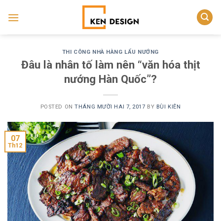
Skip
to
content
THI CÔNG NHÀ HÀNG LẨU NƯỚNG
Đâu là nhân tố làm nên “văn hóa thịt
nướng Hàn Quốc”?
POSTED ON
THÁNG MƯỜI HAI 7, 2017
BY
BÙI KIÊN
07
Th12