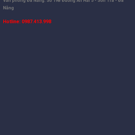
Văn phòng Đà Nẵng: Số 19B Đường An Hải 5 - Sơn Trà - Đà
Nẵng
Hotline: 0987.413.998