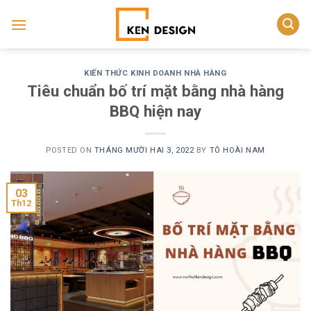
Skip
to
content
KIẾN THỨC KINH DOANH NHÀ HÀNG
Tiêu chuẩn bố trí mặt bằng nhà hàng
BBQ hiện nay
POSTED ON
THÁNG MƯỜI HAI 3, 2022
BY
TÔ HOÀI NAM
03
Th12