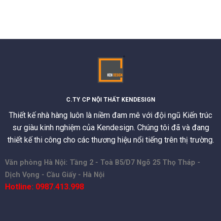
C.TY CP NỘI THẤT KENDESIGN
Thiết kế nhà hàng luôn là niềm đam mê với đội ngũ Kiến trúc
sư giàu kinh nghiệm của Kendesign. Chúng tôi đã và đang
thiết kế thi công cho các thương hiệu nổi tiếng trên thị trường.
Văn phòng Hà Nội: Tầng 2 - Toà B5/D7 Ngõ 25 Thọ Tháp -
Dịch Vọng - Cầu Giấy - Hà Nội
Hotline: 0987.413.998