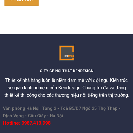
C.TY CP NỘI THẤT KENDESIGN
Thiết kế nhà hàng luôn là niềm đam mê với đội ngũ Kiến trúc
sư giàu kinh nghiệm của Kendesign. Chúng tôi đã và đang
thiết kế thi công cho các thương hiệu nổi tiếng trên thị trường.
Văn phòng Hà Nội: Tầng 2 - Toà B5/D7 Ngõ 25 Thọ Tháp -
Dịch Vọng - Cầu Giấy - Hà Nội
Hotline: 0987.413.998