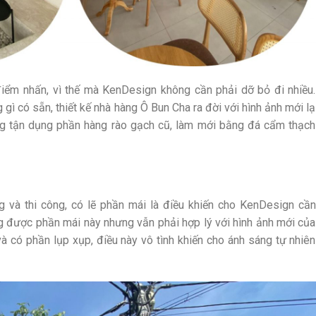
 điểm nhấn, vì thế mà KenDesign không cần phải dỡ bỏ đi nhiều.
g gì có sẵn, thiết kế nhà hàng Ô Bun Cha ra đời với hình ảnh mới lạ
ng tận dụng phần hàng rào gạch cũ, làm mới bằng đá cẩm thạch
ng và thi công, có lẽ phần mái là điều khiến cho KenDesign cần
g được phần mái này nhưng vẫn phải hợp lý với hình ảnh mới của
và có phần lụp xụp, điều này vô tình khiến cho ánh sáng tự nhiên