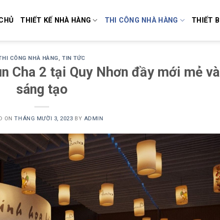
CHỦ
THIẾT KẾ NHÀ HÀNG
THI CÔNG NHÀ HÀNG
THIẾT B
THI CÔNG NHÀ HÀNG
,
TIN TỨC
un Cha 2 tại Quy Nhơn đầy mới mẻ và
sáng tạo
D ON
THÁNG MƯỜI 3, 2023
BY
ADMIN