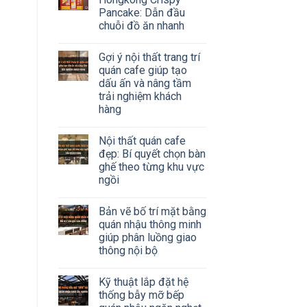
Pancake: Dẫn đầu
chuỗi đồ ăn nhanh
Gợi ý nội thất trang trí
quán cafe giúp tạo
dấu ấn và nâng tầm
trải nghiệm khách
hàng
Nội thất quán cafe
đẹp: Bí quyết chọn bàn
ghế theo từng khu vực
ngồi
Bản vẽ bố trí mặt bằng
quán nhậu thông minh
giúp phân luồng giao
thông nội bộ
Kỹ thuật lắp đặt hệ
thống bẫy mỡ bếp