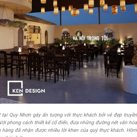
 tại Quy Nhơn gây ấn tượng với thực khách bởi vẻ đẹp truyền
Với phong cách thiết kế cổ điển, đưa những đường nét văn hóa
hà hàng đã nhận được nhiều lời khen của quý thực khách. Hôm