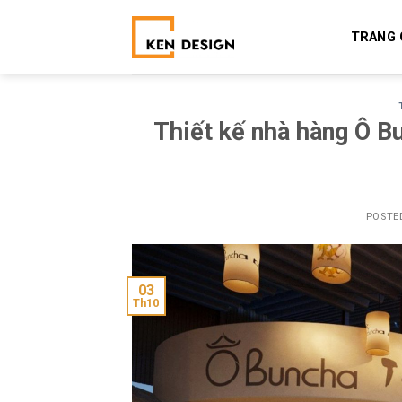
Skip
to
TRANG 
content
Thiết kế nhà hàng Ô B
POSTE
03
Th10