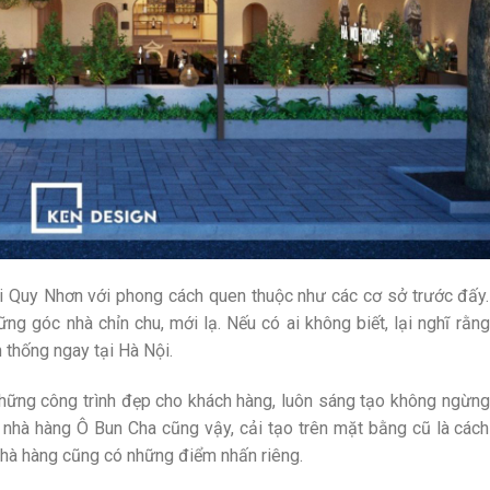
ại Quy Nhơn với phong cách quen thuộc như các cơ sở trước đấy.
ng góc nhà chỉn chu, mới lạ. Nếu có ai không biết, lại nghĩ rằng
 thống ngay tại Hà Nội.
ng công trình đẹp cho khách hàng, luôn sáng tạo không ngừng
ế nhà hàng Ô Bun Cha cũng vậy, cải tạo trên mặt bằng cũ là cách
 nhà hàng cũng có những điểm nhấn riêng.