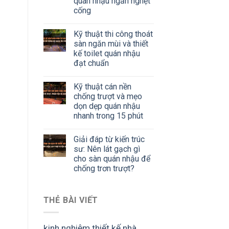
quán nhậu ngăn nghẹt
cống
Kỹ thuật thi công thoát
sàn ngăn mùi và thiết
kế toilet quán nhậu
đạt chuẩn
Kỹ thuật cán nền
chống trượt và mẹo
dọn dẹp quán nhậu
nhanh trong 15 phút
Giải đáp từ kiến trúc
sư: Nên lát gạch gì
cho sàn quán nhậu để
chống trơn trượt?
THẺ BÀI VIẾT
kinh nghiệm thiết kế nhà