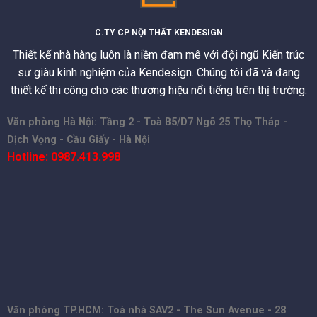
C.TY CP NỘI THẤT KENDESIGN
Thiết kế nhà hàng luôn là niềm đam mê với đội ngũ Kiến trúc
sư giàu kinh nghiệm của Kendesign. Chúng tôi đã và đang
thiết kế thi công cho các thương hiệu nổi tiếng trên thị trường.
Văn phòng Hà Nội: Tầng 2 - Toà B5/D7 Ngõ 25 Thọ Tháp -
Dịch Vọng - Cầu Giấy - Hà Nội
Hotline: 0987.413.998
Văn phòng TP.HCM: Toà nhà SAV2 - The Sun Avenue - 28