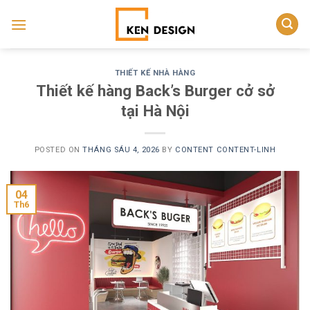
Skip
to
content
THIẾT KẾ NHÀ HÀNG
Thiết kế hàng Back’s Burger cở sở
tại Hà Nội
POSTED ON
THÁNG SÁU 4, 2026
BY
CONTENT CONTENT-LINH
04
Th6