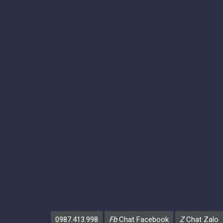
0987.413.998
Fb
Chat Facebook
Z
Chat Zalo