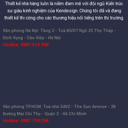
Thiết kế nhà hàng luôn là niềm đam mê với đội ngũ Kiến trúc
sư giàu kinh nghiệm của Kendesign. Chúng tôi đã và đang
thiết kế thi công cho các thương hiệu nổi tiếng trên thị trường.
Văn phòng Hà Nội: Tầng 2 - Toà B5/D7 Ngõ 25 Thọ Tháp -
Dịch Vọng - Cầu Giấy - Hà Nội
Hotline: 0987.413.998
Văn phòng TP.HCM: Toà nhà SAV2 - The Sun Avenue - 28
Đường Mai Chí Thọ - Quận 2 - Hồ Chí Minh
Hotline: 0987.759.096