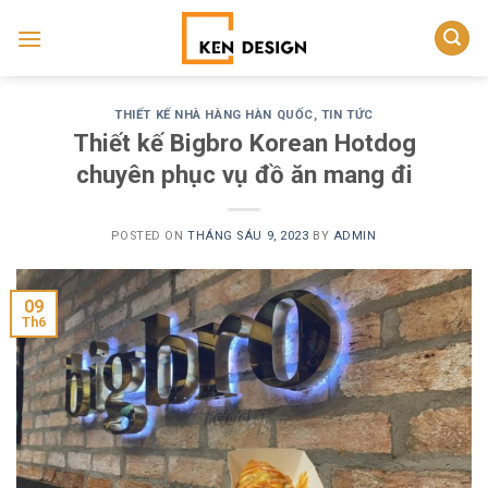
Skip
to
content
THIẾT KẾ NHÀ HÀNG HÀN QUỐC
,
TIN TỨC
Thiết kế Bigbro Korean Hotdog
chuyên phục vụ đồ ăn mang đi
POSTED ON
THÁNG SÁU 9, 2023
BY
ADMIN
09
Th6