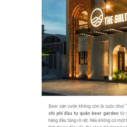
Beer sân vườn không còn là cuộc chơi “
chi phí đầu tư quán beer garden
từ m
hàng đều tăng rõ rệt. Nếu không có một b