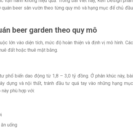
oặc vận hành không hiệu quả. Trong bài viết này, Ken Design phân
 mở quán beer sân vườn theo từng quy mô và hạng mục để chủ đầu
quán beer garden theo quy mô
c lớn vào diện tích, mức độ hoàn thiện và định vị mô hình. Các
huê đất hoặc thuê mặt bằng.
ư phổ biến dao động từ 1,8 – 3,0 tỷ đồng. Ở phân khúc này, bài
 xây dựng và nội thất, tránh đầu tư quá tay vào những hạng mục
 này phù hợp với:
i
ề ăn uống