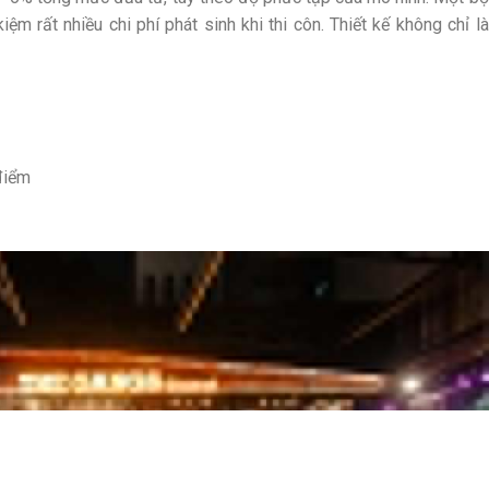
kiệm rất nhiều chi phí phát sinh khi thi côn. Thiết kế không chỉ là
điểm