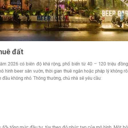
thuê đất
ăm 2026 có biên độ khá rộng, phổ biến từ 40 – 120 triệu đồng
mô hình beer sân vườn, thời gian thuê ngắn hoặc pháp lý không rõ
 ban đầu không nhỏ. Thông thường, chủ nhà sẽ yêu cầu:
 – 6% tổng mức đầu tư, tùy theo độ phức tạp của mô hình. Một bộ