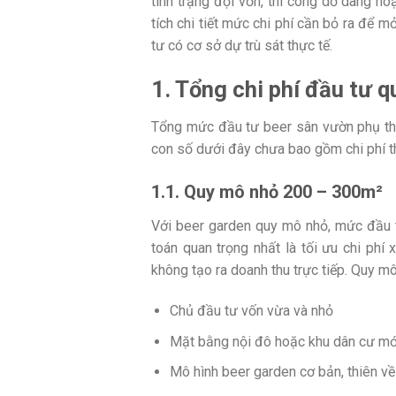
tình trạng đội vốn, thi công dở dang h
tích chi tiết mức chi phí cần bỏ ra để
tư có cơ sở dự trù sát thực tế.
1. Tổng chi phí đầu tư 
Tổng mức đầu tư beer sân vườn phụ thuộ
con số dưới đây chưa bao gồm chi phí t
1.1. Quy mô nhỏ 200 – 300m²
Với beer garden quy mô nhỏ, mức đầu t
toán quan trọng nhất là tối ưu chi phí
không tạo ra doanh thu trực tiếp. Quy mô
Chủ đầu tư vốn vừa và nhỏ
Mặt bằng nội đô hoặc khu dân cư mớ
Mô hình beer garden cơ bản, thiên v