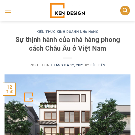
Skip
to
content
KIẾN THỨC KINH DOANH NHÀ HÀNG
Sự thịnh hành của nhà hàng phong
cách Châu Âu ở Việt Nam
POSTED ON
THÁNG BA 12, 2021
BY
BÙI KIÊN
12
Th3