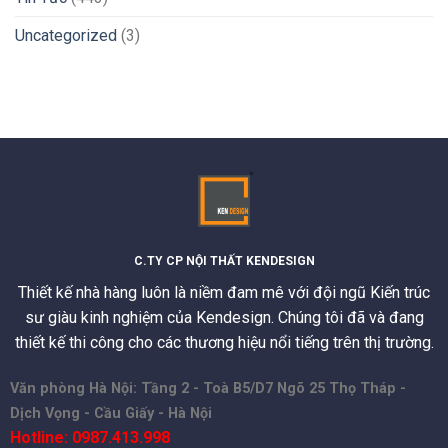
Uncategorized
(3)
C.TY CP NỘI THẤT KENDESIGN
Thiết kế nhà hàng luôn là niềm đam mê với đội ngũ Kiến trúc
sư giàu kinh nghiệm của Kendesign. Chúng tôi đã và đang
thiết kế thi công cho các thương hiệu nổi tiếng trên thị trường.
Văn phòng Hà Nội: Tầng 2 - Toà B5/D7 Ngõ 25 Thọ Tháp -
Dịch Vọng - Cầu Giấy - Hà Nội
Hotline: 0987.413.998