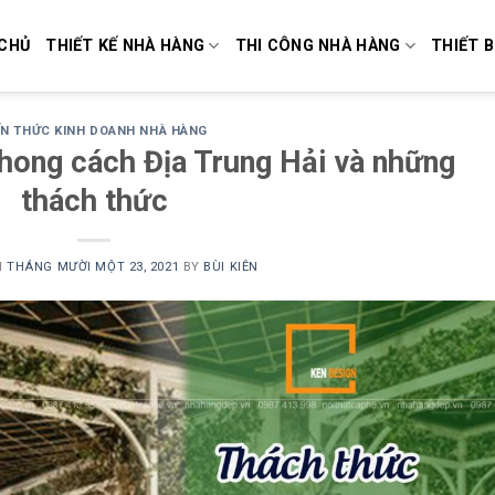
CHỦ
THIẾT KẾ NHÀ HÀNG
THI CÔNG NHÀ HÀNG
THIẾT B
ẾN THỨC KINH DOANH NHÀ HÀNG
phong cách Địa Trung Hải và những
thách thức
N
THÁNG MƯỜI MỘT 23, 2021
BY
BÙI KIÊN