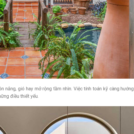
n nắng, gió hay mở rộng tầm nhìn. Việc tính toán kỹ càng hướng
ững điều thiết yếu.