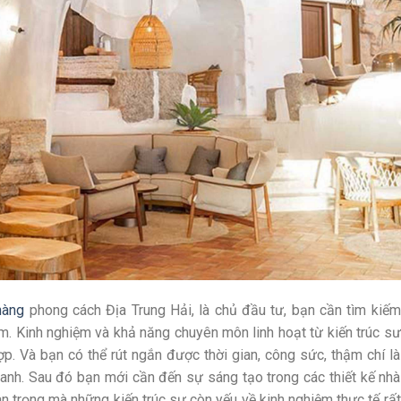
hàng
phong cách Địa Trung Hải, là chủ đầu tư, bạn cần tìm kiếm
ệm. Kinh nghiệm và khả năng chuyên môn linh hoạt từ kiến trúc sư
p. Và bạn có thể rút ngắn được thời gian, công sức, thậm chí là
oanh. Sau đó bạn mới cần đến sự sáng tạo trong các thiết kế nhà
n trọng mà những kiến trúc sư còn yếu về kinh nghiệm thực tế rất