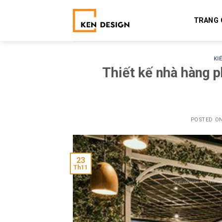
Skip
to
TRANG 
content
KI
Thiết kế nhà hàng 
POSTED O
23
Th11