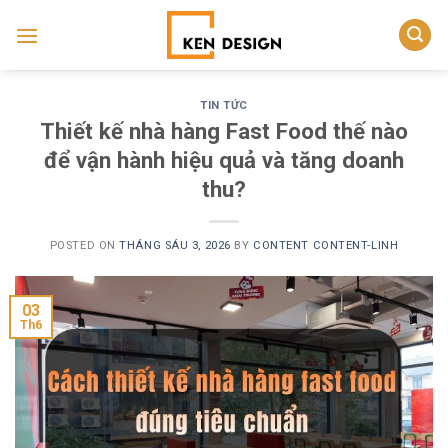
Skip
to
content
TIN TỨC
Thiết kế nhà hàng Fast Food thế nào
để vận hành hiệu quả và tăng doanh
thu?
POSTED ON
THÁNG SÁU 3, 2026
BY
CONTENT CONTENT-LINH
03
Th6