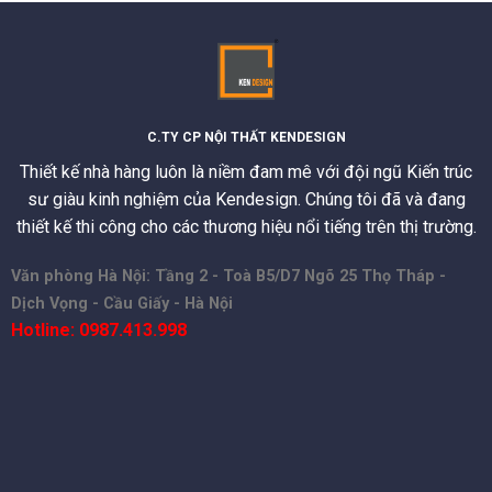
C.TY CP NỘI THẤT KENDESIGN
Thiết kế nhà hàng luôn là niềm đam mê với đội ngũ Kiến trúc
sư giàu kinh nghiệm của Kendesign. Chúng tôi đã và đang
thiết kế thi công cho các thương hiệu nổi tiếng trên thị trường.
Văn phòng Hà Nội: Tầng 2 - Toà B5/D7 Ngõ 25 Thọ Tháp -
Dịch Vọng - Cầu Giấy - Hà Nội
Hotline: 0987.413.998