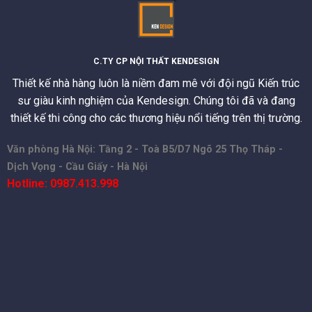
C.TY CP NỘI THẤT KENDESIGN
Thiết kế nhà hàng luôn là niềm đam mê với đội ngũ Kiến trúc
sư giàu kinh nghiệm của Kendesign. Chúng tôi đã và đang
thiết kế thi công cho các thương hiệu nổi tiếng trên thị trường.
Văn phòng Hà Nội: Tầng 2 - Toà B5/D7 Ngõ 25 Thọ Tháp -
Dịch Vọng - Cầu Giấy - Hà Nội
Hotline: 0987.413.998