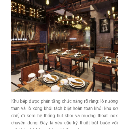
Khu bếp được phân tầng chức năng rõ ràng: lò nướng
than và lò xông khói tách biệt hoàn toàn khỏi khu sơ
chế, đi kèm hệ thống hút khói và mương thoát inox
chuyên dụng. Đây là yêu cầu kỹ thuật bắt buộc với