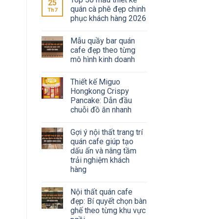
25
quán cà phê đẹp chinh
Th7
phục khách hàng 2026
Mẫu quầy bar quán
cafe đẹp theo từng
mô hình kinh doanh
Thiết kế Miguo
Hongkong Crispy
Pancake: Dẫn đầu
chuỗi đồ ăn nhanh
Gợi ý nội thất trang trí
quán cafe giúp tạo
dấu ấn và nâng tầm
trải nghiệm khách
hàng
Nội thất quán cafe
đẹp: Bí quyết chọn bàn
ghế theo từng khu vực