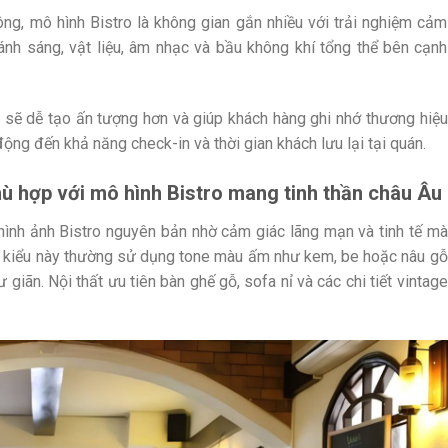
ng, mô hình Bistro là không gian gắn nhiều với trải nghiệm cảm
nh sáng, vật liệu, âm nhạc và bầu không khí tổng thể bên cạnh
 sẽ dễ tạo ấn tượng hơn và giúp khách hàng ghi nhớ thương hiệu
động đến khả năng check-in và thời gian khách lưu lại tại quán.
ù hợp với mô hình Bistro mang tinh thần châu Âu
hình ảnh Bistro nguyên bản nhờ cảm giác lãng mạn và tinh tế mà
o kiểu này thường sử dụng tone màu ấm như kem, be hoặc nâu gỗ
giãn. Nội thất ưu tiên bàn ghế gỗ, sofa nỉ và các chi tiết vintage