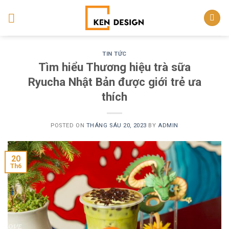
Skip
to
content
TIN TỨC
Tìm hiểu Thương hiệu trà sữa
Ryucha Nhật Bản được giới trẻ ưa
thích
POSTED ON
THÁNG SÁU 20, 2023
BY
ADMIN
20
Th6