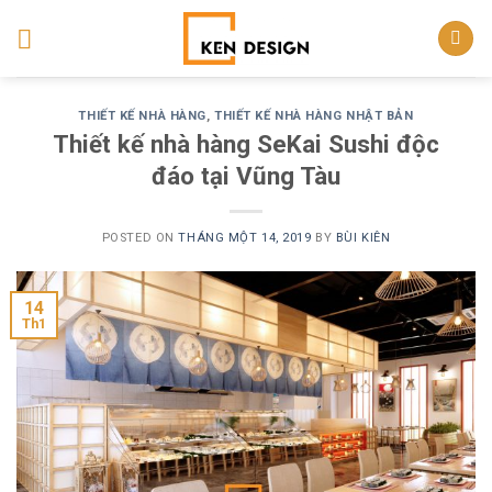
Skip
to
content
THIẾT KẾ NHÀ HÀNG
,
THIẾT KẾ NHÀ HÀNG NHẬT BẢN
Thiết kế nhà hàng SeKai Sushi độc
đáo tại Vũng Tàu
POSTED ON
THÁNG MỘT 14, 2019
BY
BÙI KIÊN
14
Th1